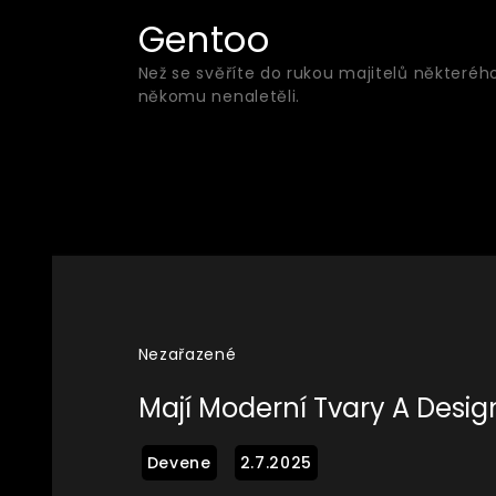
Skip
Gentoo
to
Než se svěříte do rukou majitelů některéh
content
někomu nenaletěli.
Nezařazené
Mají Moderní Tvary A Desig