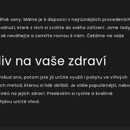
ířivé vany
. Máme je k dispozici v nejrůznějších provedeníc
nutí, které z nich si zvolíte do svého zařízení. Jsme tady
Tak neváhejte a zamiřte rovnou k nám. Čekáme na vaše
vliv na vaše zdraví
kud ano, potom jste již určitě využili i pobytu ve vířivých
 metod, kterou si lidé oblíbili. Je stále populárnější, nebo
činků na jejich zdraví. Především si rychle a kvalitně
jdou určitě vhod.