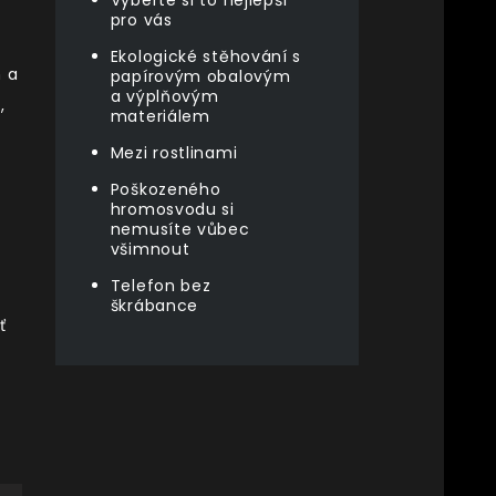
Vyberte si to nejlepší
pro vás
Ekologické stěhování s
h a
papírovým obalovým
a výplňovým
,
materiálem
Mezi rostlinami
Poškozeného
hromosvodu si
nemusíte vůbec
všimnout
Telefon bez
škrábance
ť