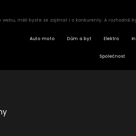
o webu, měli byste se zajímat i o konkurenty. A rozhodně 
Auto moto
Dům a byt
Elektro
I
Společnost
ny