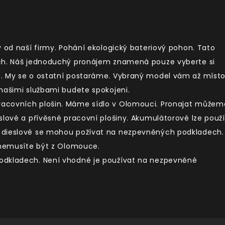
y od naší firmy. Pohání ekologický bateriový pohon. Tato
ách. Náš jednoduchý pronájem znamená pouze vyberte si
e. My se o ostatní postaráme. Vybraný model vám až míst
našimi službami budete spokojeni.
acovních plošin. Máme sídlo v Olomouci. Pronajat můžem
eslové a přívěsné pracovní plošiny. Akumulátorové lze použí
 dieslové se mohou požívat na nezpevněných podkladech.
c nemusíte být z Olomouce.
odkladech. Není vhodné je používat na nezpevněné