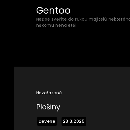
Skip
Gentoo
to
Než se svěříte do rukou majitelů některéh
content
někomu nenaletěli.
Nezařazené
Plošiny