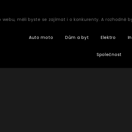
o webu, měli byste se zajímat i o konkurenty. A rozhodně 
Auto moto
Dům a byt
Elektro
I
Společnost