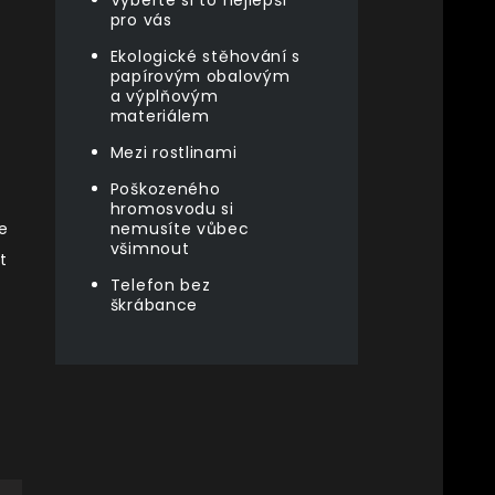
Vyberte si to nejlepší
pro vás
Ekologické stěhování s
papírovým obalovým
a výplňovým
materiálem
Mezi rostlinami
o
Poškozeného
hromosvodu si
e
nemusíte vůbec
všimnout
t
Telefon bez
škrábance