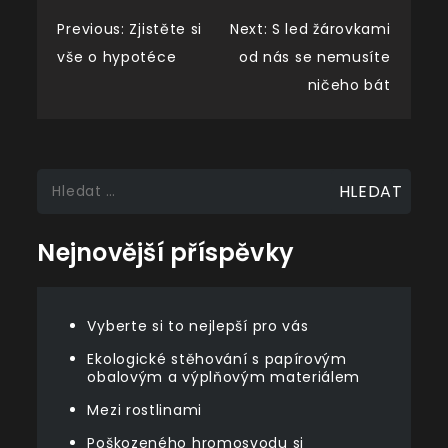
Navigace
Previous:
Zjistěte si
Next:
S led žárovkami
vše o hypotéce
od nás se nemusíte
pro
ničeho bát
příspěvek
Vyhledávání
Nejnovější příspěvky
Vyberte si to nejlepší pro vás
Ekologické stěhování s papírovým
obalovým a výplňovým materiálem
Mezi rostlinami
Poškozeného hromosvodu si