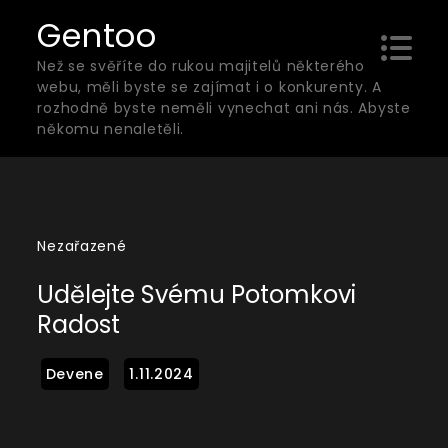
Skip
Gentoo
to
Než se svěříte do rukou majitelů některého
content
webu, měli byste se zajímat i o konkurenty. A
rozhodně byste neměli vynechat ani nás. Abyste
někomu nenaletěli.
Nezařazené
Udělejte Svému Potomkovi
Radost