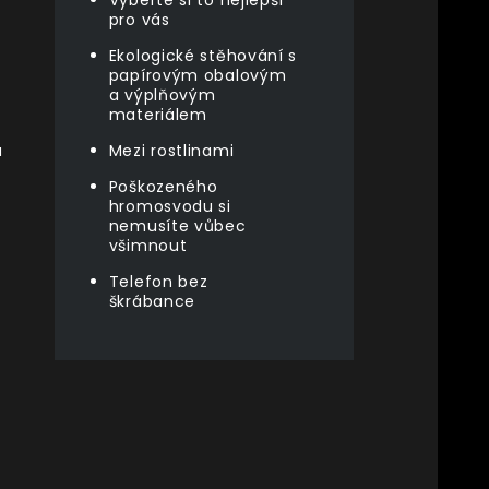
Vyberte si to nejlepší
pro vás
Ekologické stěhování s
papírovým obalovým
a výplňovým
materiálem
a
Mezi rostlinami
Poškozeného
hromosvodu si
nemusíte vůbec
všimnout
Telefon bez
škrábance