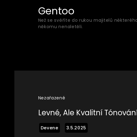
Skip
Gentoo
to
Než se svěříte do rukou majitelů některéh
content
někomu nenaletěli.
Nezařazené
Levné, Ale Kvalitní Tónován