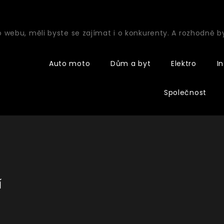
o webu, měli byste se zajímat i o konkurenty. A rozhodně 
Auto moto
Dům a byt
Elektro
I
Společnost
í