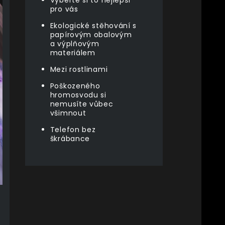
Vyberte si to nejlepší
pro vás
Ekologické stěhování s
papírovým obalovým
a výplňovým
materiálem
Mezi rostlinami
Poškozeného
hromosvodu si
nemusíte vůbec
všimnout
Telefon bez
škrábance