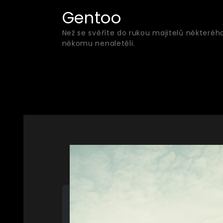
Skip
Gentoo
to
Než se svěříte do rukou majitelů některéh
content
někomu nenaletěli.