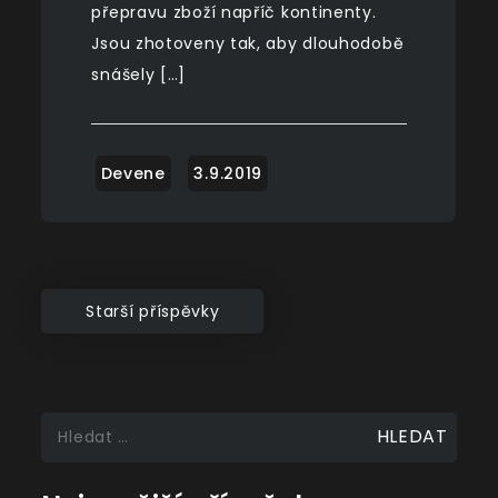
přepravu zboží napříč kontinenty.
Jsou zhotoveny tak, aby dlouhodobě
snášely […]
Navigace
Starší příspěvky
pro
příspěvky
Vyhledávání