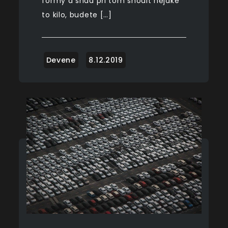
formy a snad při tom shodit nějaké
to kilo, budete […]