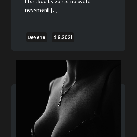
I ten, kdo by za nic na světě
nevyměnil […]