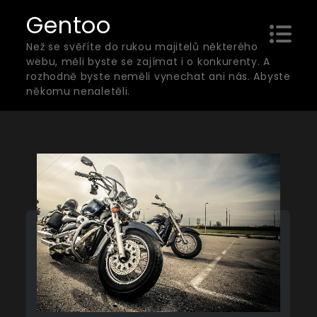
Skip
Gentoo
to
Než se svěříte do rukou majitelů některého
content
webu, měli byste se zajímat i o konkurenty. A
rozhodně byste neměli vynechat ani nás. Abyste
někomu nenaletěli.