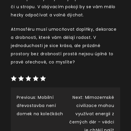
či u stropu. V obývacím pokoji by se vám mělo
hezky odpočívat a volně dýchat.
Atmosféru musí umocňovat doplňky, dekorace
a drobnosti, které vám dělají radost. V
jednoduchosti je sice krása, ale prázdné
prostory bez drobností prostě nejsou úplně to
pravé ořechové, co myslíte?
Navigace
Previous:
Mobilní
Next:
Mimozemské
dřevostavba není
civilizace mohou
pro
domek na kolečkách
využívat energii z
černých děr – vědci
příspěvek
je chtějí najít