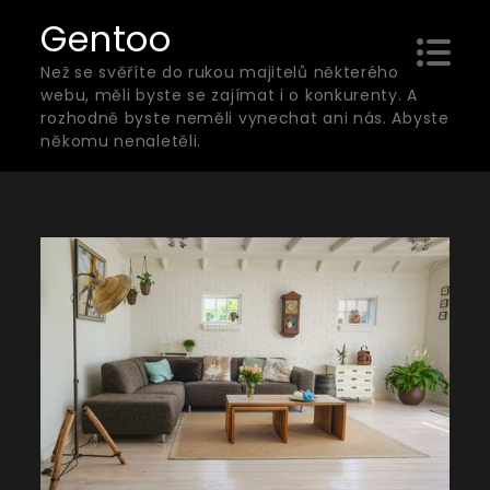
Skip
Gentoo
to
Než se svěříte do rukou majitelů některého
content
webu, měli byste se zajímat i o konkurenty. A
rozhodně byste neměli vynechat ani nás. Abyste
někomu nenaletěli.