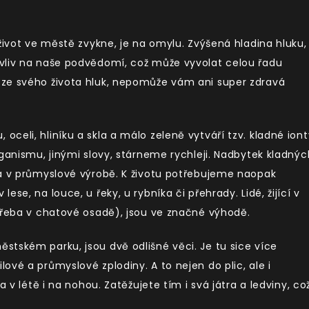
život ve městě zvykne, je na omylu. Zvýšená hladina hluku,
vliv na naše podvědomí, což může vyvolat celou řadu
 ze svého života hluk, nepomůže vám ani super zdravá
 oceli, hliníku a skla a málo zeleně vytváří tzv. kladné iont
rganismu, jinými slovy, stárneme rychleji. Nadbytek kladnýc
 a v průmyslové výrobě. K životu potřebujeme naopak
se, na louce, u řeky, u rybníka či přehrady. Lidé, žijící v
třeba v chatové osadě), jsou ve značné výhodě.
stském parku, jsou dvě odlišné věci. Je tu sice více
vé a průmyslové zplodiny. A to nejen do plic, ale i
a v létě i na nohou. Zatěžujete tím i svá játra a ledviny, co