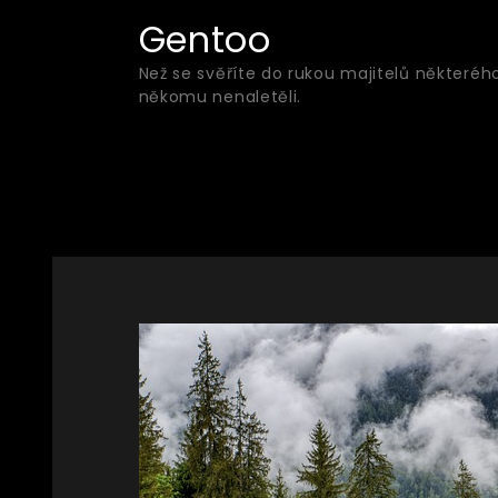
Skip
Gentoo
to
Než se svěříte do rukou majitelů některéh
content
někomu nenaletěli.