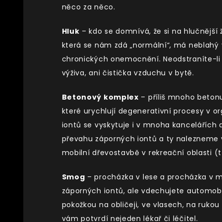
něco za něco.
Hluk
– kdo se domnívá, že si na hlučnější 
která se nám zdá „normální“, má neblahý 
chronických onemocnění. Neodstraníte-li
výživa, ani čistička vzduchu v bytě.
Betonový komplex
– příliš mnoho betonu,
které urychlují degenerativní procesy v o
iontů se vyskytuje i v mnoha kancelářích
převahu záporných iontů a ty nalezneme v le
mobilní dřevostavbě v rekreační oblasti (
Smog
– procházka v lese a procházka v mě
záporných iontů, ale vdechujete automobilo
pokožkou na obličeji, ve vlasech, na rukou 
vám potvrdí nejeden lékař či léčitel.