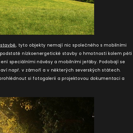
ostavbě
, tyto objekty nemají nic společného s mobilními
podstatě nízkoenergetické stavby o hmotnosti kolem pěti
čení speciálními návěsy a mobilními jeřáby. Podobají se
aví např. v zámoří a v některých severských státech.
 prohlédnout si fotogalerii a projektovou dokumentaci a