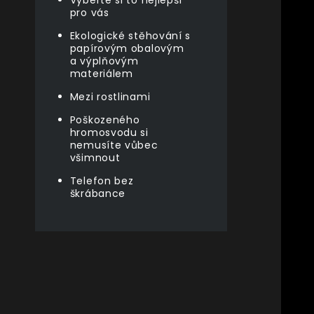
Vyberte si to nejlepší
pro vás
Ekologické stěhování s
papírovým obalovým
a výplňovým
materiálem
Mezi rostlinami
Poškozeného
hromosvodu si
nemusíte vůbec
všimnout
Telefon bez
škrábance