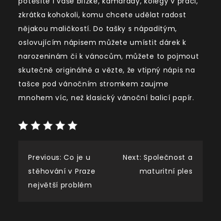
potěšíte i vaše blízké, kamarády, kolegy v práci,
zkrátka kohokoli, komu chcete udělat radost
nějakou maličkostí. Do tašky s nápaditým,
oslovujícím nápisem můžete umístit dárek k
narozeninám či k vánocům, můžete to pojmout
skutečně originálně a vězte, že vtipný nápis na
tašce pod vánočním stromkem zaujme
mnohem víc, než klasický vánoční balicí papír.
Navigace
Previous:
Co je u
Next:
Společnost a
stěhování v Praze
maturitní ples
pro
největší problém
příspěvek