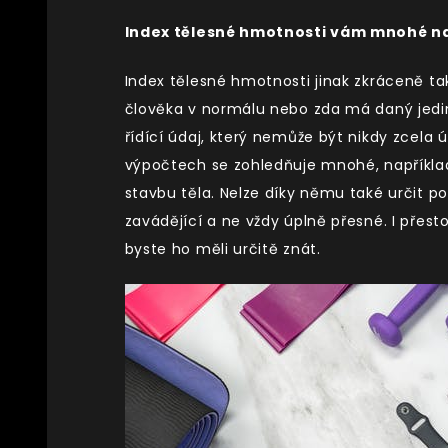
Index tělesné hmotnosti vám mnohé nap
Index tělesné hmotnosti jinak zkráceně ta
člověka v normálu nebo zda má daný jedin
řídící údaj, který nemůže být nikdy zcela ú
výpočtech se zohledňuje mnohé, například 
stavbu těla. Nelze díky němu také určit p
zavádějící a ne vždy úplně přesné. I přest
byste ho měli určitě znát.