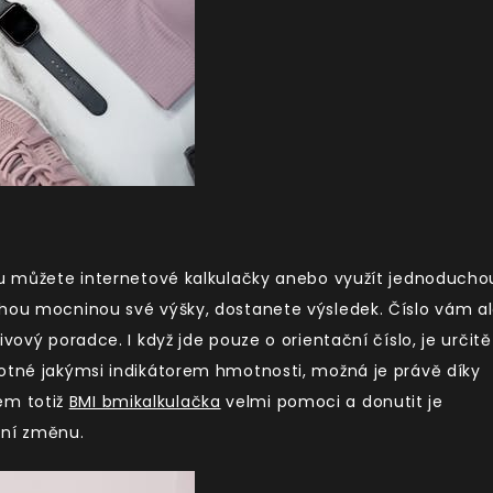
omu můžete internetové kalkulačky anebo využít jednoducho
uhou mocninou své výšky, dostanete výsledek. Číslo vám a
vový poradce. I když jde pouze o orientační číslo, je určitě
motné jakýmsi indikátorem hmotnosti, možná je právě díky
em totiž
BMI bmikalkulačka
velmi pomoci a donutit je
tní změnu.