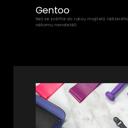
Skip
Gentoo
to
Než se svěříte do rukou majitelů některéh
content
někomu nenaletěli.