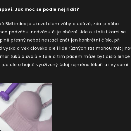
oví. Jak moc se podle něj řídit?
ké BMI index je ukazatelem váhy a udává, zda je váha
ec podváhu, nadváhu či je obézní. Jde o statistikami se
plně přesný neboť nestačí znát jen konkrétní číslo, při
výška a věk člověka ale i lidé různých ras mohou mít jino
oměr tuků a svalů v těle a tím pádem může být číslo lehce
o jde ale o hojně využívaný údaj zejména lékaři a i vy sami