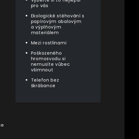
Vyberte si to nejlepší
pro vás
Ekologické stěhování s
papírovým obalovým
a výplňovým
materiálem
Mezi rostlinami
Poškozeného
hromosvodu si
nemusíte vůbec
všimnout
Telefon bez
škrábance
se