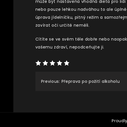
může být nastavena vhodná dieta pro lidi
nebo pouze lehkou nadváhou to ale úplně
úprava jídelníčku, pitný režim a samozře
zavírat oči určitě neměli.
Cítíte se ve svém těle dobře nebo naopak
vašemu zdraví, nepodceňujte ji.
Navigace
Previous:
Přeprava po požití alkoholu
pro
příspěvek
Proudl